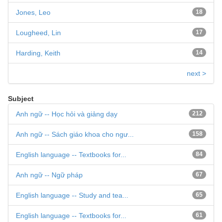
Jones, Leo
18
Lougheed, Lin
17
Harding, Keith
14
next >
Subject
Anh ngữ -- Học hỏi và giảng dạy
212
Anh ngữ -- Sách giáo khoa cho ngư...
158
English language -- Textbooks for...
84
Anh ngữ -- Ngữ pháp
67
English language -- Study and tea...
65
English language -- Textbooks for...
61