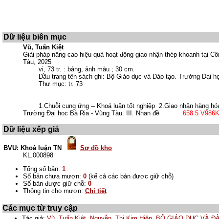
Dữ liệu biên mục
Vũ, Tuấn Kiệt
Giải pháp nâng cao hiệu quả hoạt động giao nhận thép khoanh tại Cô
Tàu, 2025
vi, 73 tr. : bảng, ảnh màu ; 30 cm.
Đầu trang tên sách ghi: Bộ Giáo dục và Đào tạo. Trường Đại họ
Thư mục: tr. 73
1.Chuỗi cung ứng -- Khoá luận tốt nghiệp 2.Giao nhận hàng hóa -
Trường Đại học Bà Rịa - Vũng Tàu. III. Nhan đề
658.5 V986K
Dữ liệu xếp giá
BVU: Khoá luận TN
Sơ đồ kho
KL.000898
Tổng số bản:
1
Số bản chưa mượn:
0
(kể cả các bản được giữ chỗ)
Số bản được giữ chỗ:
0
Thông tin cho mượn:
Chi tiết
Các mục từ truy cập
Tác giả:
Vũ, Tuấn Kiệt
,
Nguyễn, Thị Kim Hiệp
,
BỘ GIÁO DỤC VÀ Đ