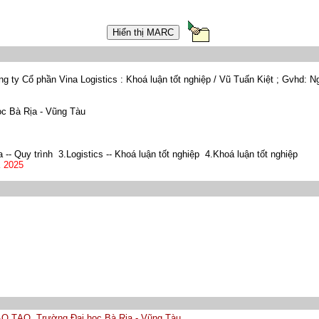
ng ty Cổ phần Vina Logistics : Khoá luận tốt nghiệp / Vũ Tuấn Kiệt ; Gvhd: 
c Bà Rịa - Vũng Tàu
- Quy trình 3.Logistics -- Khoá luận tốt nghiệp 4.Khoá luận tốt nghiệp I
 2025
ÀO TẠO
,
Trường Đại học Bà Rịa - Vũng Tàu
,