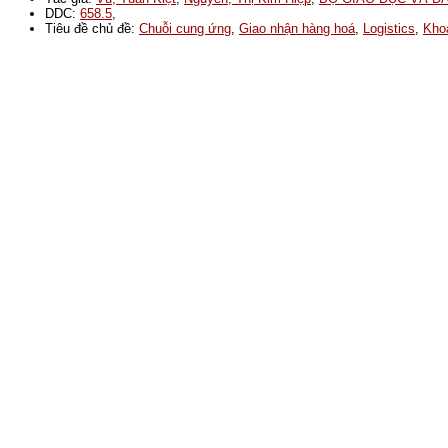
DDC:
658.5
,
Tiêu đề chủ đề:
Chuỗi cung ứng
,
Giao nhận hàng hoá
,
Logistics
,
Khoá