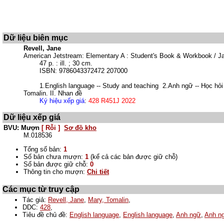
Dữ liệu biên mục
Revell, Jane
American Jetstream: Elementary A : Student's Book & Workbook / Jan
47 p. : ill. ; 30 cm.
ISBN: 9786043372472 207000
1.English language -- Study and teaching 2.Anh ngữ -- Học hỏi 
Tomalin. II. Nhan đề
Ký hiệu xếp giá
:
428 R451J 2022
Dữ liệu xếp giá
BVU: Mượn
[ Rỗi ]
Sơ đồ kho
M.018536
Tổng số bản:
1
Số bản chưa mượn:
1
(kể cả các bản được giữ chỗ)
Số bản được giữ chỗ:
0
Thông tin cho mượn:
Chi tiết
Các mục từ truy cập
Tác giả:
Revell, Jane
,
Mary, Tomalin
,
DDC:
428
,
Tiêu đề chủ đề:
English language
,
English language
,
Anh ngữ
,
Anh n