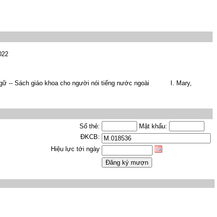
022
h ngữ -- Sách giáo khoa cho người nói tiếng nước ngoài I. Mary,
Số thẻ:
Mật khẩu:
ĐKCB:
Hiệu lực tới ngày