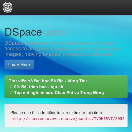
Skip
DSpace
navigation
JSPUI
DSpace preserves and enables easy and open
access to all types of digital content including text,
images, moving images, mpegs and data sets
Learn More
Thư viện số Đại học Bà Rịa - Vũng Tàu
09. Bài trích báo - tạp chí
Tạp chí nghiên cứu Châu Phi và Trung Đông
Please use this identifier to cite or link to this item:
http://thuvienso.bvu.edu.vn/handle/TVDHBRVT/8050