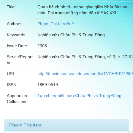
Title:
Quan hệ chính trị - ngoại giao giữa Nhật Bản và
châu Phi trong những năm đầu thế kỷ XXI
Authors:
Phạm, Thị Kim Huế
Keywords:
Nghiên cứu Châu Phi & Trung Đông
Issue Date:
2008
Series/Report
Nghiên cứu Châu Phi & Trung Đông, số 3; tr. 27-3
no.:
URI:
http://thuvienso.bvu.edu.vn/handle/TVDHBRVT/80
ISSN:
1859-0519
Appears in
Tạp chí nghiên cứu Châu Phi và Trung Đông
Collections:
Files in This Item: