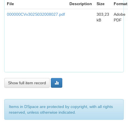
File
Description
Size
Format
000000CVv302S032008027.pdf
303,23
Adobe
kB
PDF
Show full item record
Items in DSpace are protected by copyright, with all rights
reserved, unless otherwise indicated.