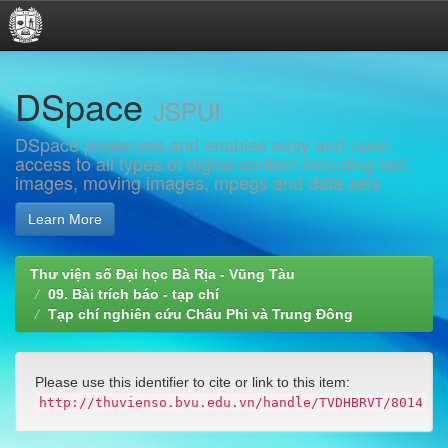
Skip
DSpace
navigation
JSPUI
DSpace preserves and enables easy and open
access to all types of digital content including text,
images, moving images, mpegs and data sets
Learn More
Thư viện số Đại học Bà Rịa - Vũng Tàu
09. Bài trích báo - tạp chí
Tạp chí nghiên cứu Châu Phi và Trung Đông
Please use this identifier to cite or link to this item:
http://thuvienso.bvu.edu.vn/handle/TVDHBRVT/8014