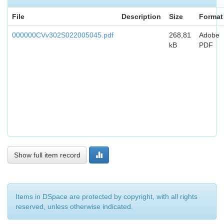
File
Description
Size
Format
000000CVv302S022005045.pdf
268,81
Adobe
kB
PDF
Show full item record
Items in DSpace are protected by copyright, with all rights
reserved, unless otherwise indicated.