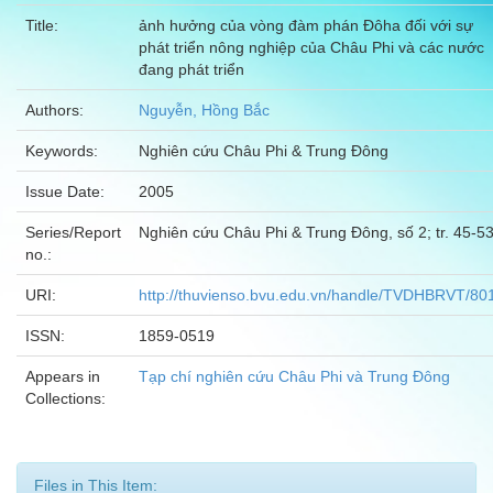
Title:
ảnh hưởng của vòng đàm phán Đôha đối với sự
phát triển nông nghiệp của Châu Phi và các nước
đang phát triển
Authors:
Nguyễn, Hồng Bắc
Keywords:
Nghiên cứu Châu Phi & Trung Đông
Issue Date:
2005
Series/Report
Nghiên cứu Châu Phi & Trung Đông, số 2; tr. 45-5
no.:
URI:
http://thuvienso.bvu.edu.vn/handle/TVDHBRVT/80
ISSN:
1859-0519
Appears in
Tạp chí nghiên cứu Châu Phi và Trung Đông
Collections:
Files in This Item: