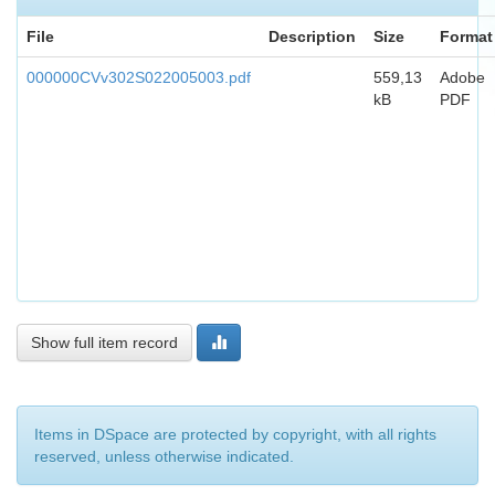
File
Description
Size
Format
000000CVv302S022005003.pdf
559,13
Adobe
kB
PDF
Show full item record
Items in DSpace are protected by copyright, with all rights
reserved, unless otherwise indicated.