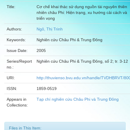
Title:
Cơ chế khai thác sử dụng nguồn tài nguyên thiên
nhiên châu Phi: Hiện trạng, xu hướng cải cách và
triển vọng
Authors:
Ngô, Thị Trinh
Keywords:
Nghiên cứu Châu Phi & Trung Đông
Issue Date:
2005
Series/Report
Nghiên cứu Châu Phi & Trung Đông, số 2; tr. 3-12
no.:
URI:
http://thuvienso.bvu.edu.vn/handle/TVDHBRVT/80
ISSN:
1859-0519
Appears in
Tạp chí nghiên cứu Châu Phi và Trung Đông
Collections:
Files in This Item: