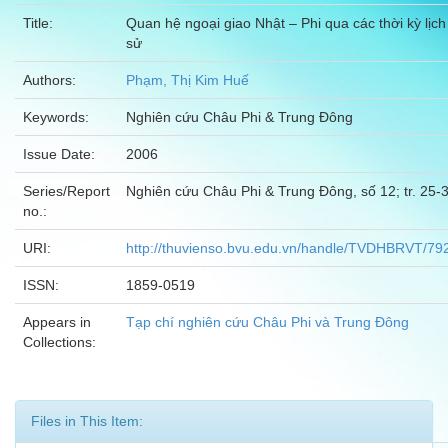
Title:
Quan hệ ngoại giao Nhật – Phi qua các thời kỳ lịch
sử
Authors:
Phạm, Thị Kim Huế
Keywords:
Nghiên cứu Châu Phi & Trung Đông
Issue Date:
2006
Series/Report
Nghiên cứu Châu Phi & Trung Đông, số 12; tr. 25-
no.:
URI:
http://thuvienso.bvu.edu.vn/handle/TVDHBRVT/79
ISSN:
1859-0519
Appears in
Tạp chí nghiên cứu Châu Phi và Trung Đông
Collections:
Files in This Item: