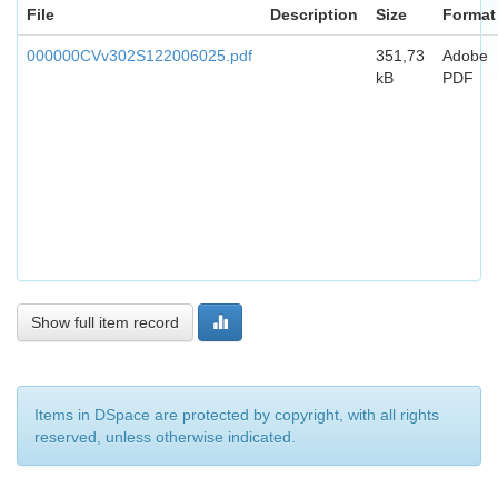
File
Description
Size
Format
000000CVv302S122006025.pdf
351,73
Adobe
kB
PDF
Show full item record
Items in DSpace are protected by copyright, with all rights
reserved, unless otherwise indicated.