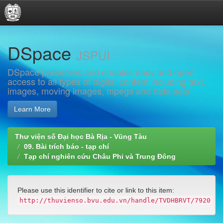
Skip
DSpace
navigation
JSPUI
DSpace preserves and enables easy and open
access to all types of digital content including text,
images, moving images, mpegs and data sets
Learn More
Thư viện số Đại học Bà Rịa - Vũng Tàu
09. Bài trích báo - tạp chí
Tạp chí nghiên cứu Châu Phi và Trung Đông
Please use this identifier to cite or link to this item:
http://thuvienso.bvu.edu.vn/handle/TVDHBRVT/7920