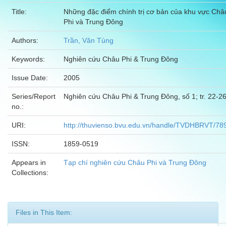
Title:
Những đặc điểm chính trị cơ bản của khu vực Châ
Phi và Trung Đông
Authors:
Trần, Văn Tùng
Keywords:
Nghiên cứu Châu Phi & Trung Đông
Issue Date:
2005
Series/Report
Nghiên cứu Châu Phi & Trung Đông, số 1; tr. 22-2
no.:
URI:
http://thuvienso.bvu.edu.vn/handle/TVDHBRVT/78
ISSN:
1859-0519
Appears in
Tạp chí nghiên cứu Châu Phi và Trung Đông
Collections:
Files in This Item: