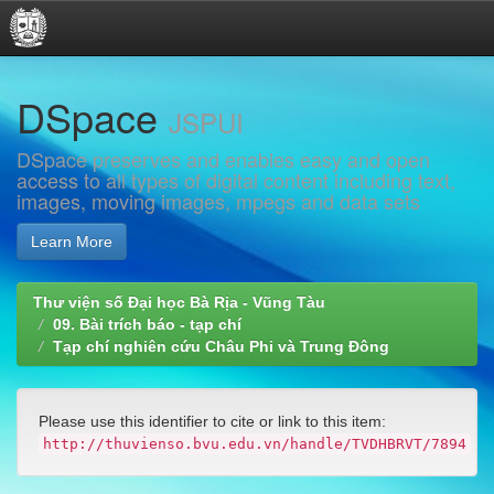
Skip
DSpace
navigation
JSPUI
DSpace preserves and enables easy and open
access to all types of digital content including text,
images, moving images, mpegs and data sets
Learn More
Thư viện số Đại học Bà Rịa - Vũng Tàu
09. Bài trích báo - tạp chí
Tạp chí nghiên cứu Châu Phi và Trung Đông
Please use this identifier to cite or link to this item:
http://thuvienso.bvu.edu.vn/handle/TVDHBRVT/7894