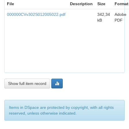
File
Description
Size
Format
000000CVv302S012005022.pdf
342,34
Adobe
kB
PDF
Show full item record
Items in DSpace are protected by copyright, with all rights
reserved, unless otherwise indicated.