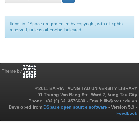
Items in DSpace are protected by copyright, with all rights
reserved, unless otherwise indicated.
Theme by
©2011 BA RIA - VUNG TAU UNIVERSITY LIBRARY
01 Truong Van Bang Str., Ward 7, Vung Tau City
Phone: +84 (0) 64. 3576630 - Email: lib@bvu.edu.vn
Developed from
DSpace open source software
- Version 5.9 -
Feedback