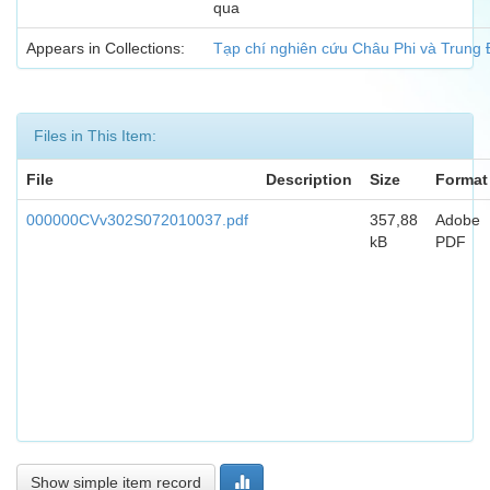
qua
Appears in Collections:
Tạp chí nghiên cứu Châu Phi và Trung
Files in This Item:
File
Description
Size
Format
000000CVv302S072010037.pdf
357,88
Adobe
kB
PDF
Show simple item record