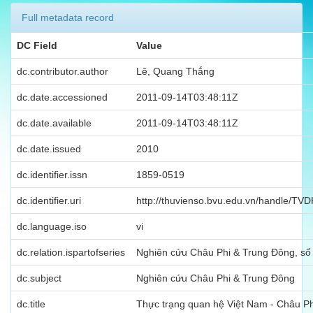
Full metadata record
DC Field
Value
dc.contributor.author
Lê, Quang Thắng
dc.date.accessioned
2011-09-14T03:48:11Z
dc.date.available
2011-09-14T03:48:11Z
dc.date.issued
2010
dc.identifier.issn
1859-0519
dc.identifier.uri
http://thuvienso.bvu.edu.vn/handle/T
dc.language.iso
vi
dc.relation.ispartofseries
Nghiên cứu Châu Phi & Trung Đông, số 7
dc.subject
Nghiên cứu Châu Phi & Trung Đông
dc.title
Thực trạng quan hệ Việt Nam - Châu Phi