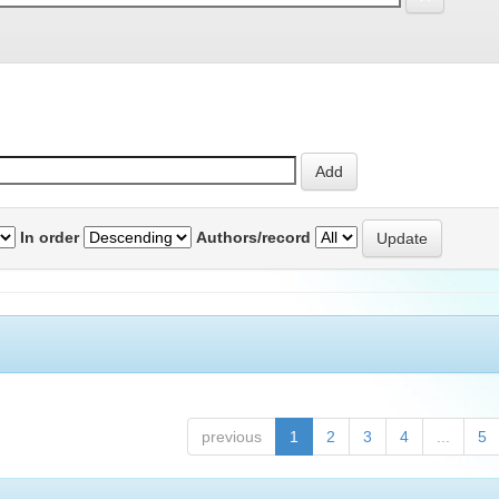
In order
Authors/record
previous
1
2
3
4
...
5