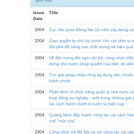
Item hits:
Issue
Title
Date
2004
Cục Hải quan Đồng Nai 10 năm xây dựng và 
2004
Giao quyền tự chủ tài chính cho các đơn vị s
đột phá để nâng cao chất lượng và hiệu quả
2004
Về đặc trưng đội ngũ cán bộ, công chức Việt
dựng nhà nước pháp quyền của dân, do dân,
2004
Tìm giải pháp nhân rộng áp dụng tiêu chuẩ
hành chính
2004
Phân đinh rõ chức năng quản lý nhà nước vớ
hoạt động sự nghiệp - một trong những giả
cải cách hành chính ở nước ta hiện nay
2004
Quảng Ninh đẩy mạnh công tác cải cách hàn
chế "một cửa"
2004
Công chức trẻ Bộ Nội vụ với công tác cải cá