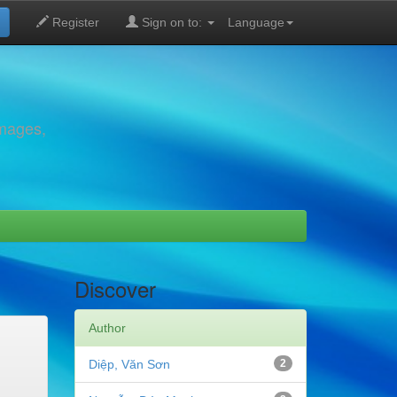
Register
Sign on to:
Language
images,
Discover
Author
Diệp, Văn Sơn
2