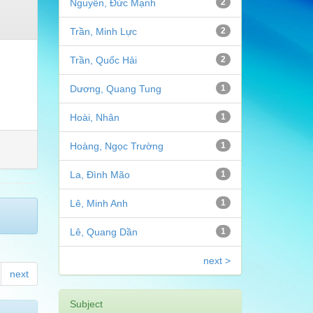
Nguyễn, Đức Mạnh
2
Trần, Minh Lực
2
Trần, Quốc Hải
2
Dương, Quang Tung
1
Hoài, Nhân
1
Hoàng, Ngọc Trường
1
La, Đình Mão
1
Lê, Minh Anh
1
Lê, Quang Dần
1
next >
next
Subject