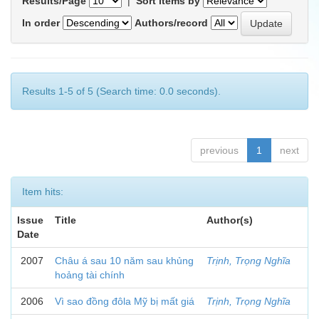
Results/Page
|
Sort items by
In order
Authors/record
Results 1-5 of 5 (Search time: 0.0 seconds).
previous
1
next
Item hits:
Issue
Title
Author(s)
Date
2007
Châu á sau 10 năm sau khủng
Trịnh, Trọng Nghĩa
hoảng tài chính
2006
Vì sao đồng đôla Mỹ bị mất giá
Trịnh, Trọng Nghĩa