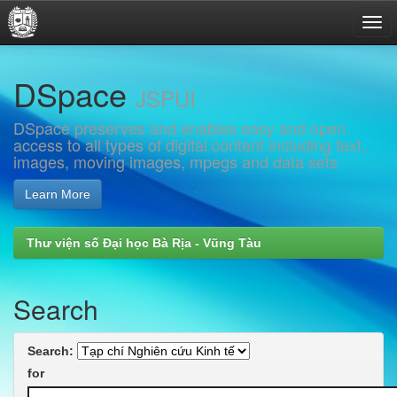
Skip
DSpace
navigation
JSPUI
DSpace preserves and enables easy and open
access to all types of digital content including text,
images, moving images, mpegs and data sets
Learn More
Thư viện số Đại học Bà Rịa - Vũng Tàu
Search
Search:
for