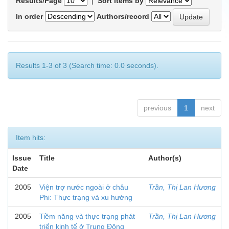
Results/Page
|
Sort items by
In order
Authors/record
Results 1-3 of 3 (Search time: 0.0 seconds).
previous
1
next
Item hits:
Issue
Title
Author(s)
Date
2005
Viện trợ nước ngoài ở châu
Trần, Thị Lan Hương
Phi: Thực trạng và xu hướng
2005
Tiềm năng và thực trạng phát
Trần, Thị Lan Hương
triển kinh tế ở Trung Đông