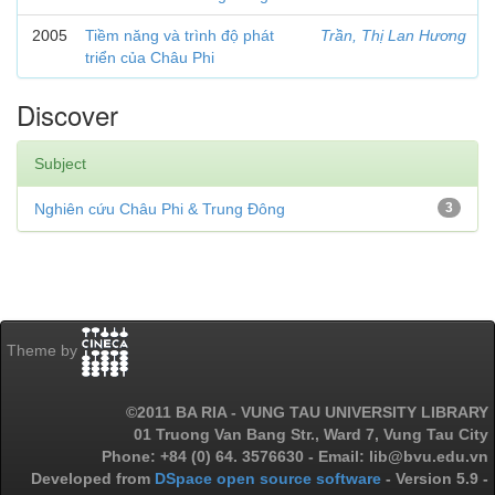
2005
Tiềm năng và trình độ phát
Trần, Thị Lan Hương
triển của Châu Phi
Discover
Subject
Nghiên cứu Châu Phi & Trung Đông
3
Theme by
©2011 BA RIA - VUNG TAU UNIVERSITY LIBRARY
01 Truong Van Bang Str., Ward 7, Vung Tau City
Phone: +84 (0) 64. 3576630 - Email: lib@bvu.edu.vn
Developed from
DSpace open source software
- Version 5.9 -