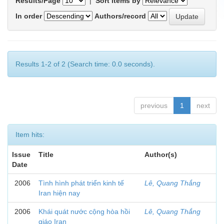
Results/Page
|
Sort items by
In order
Authors/record
Results 1-2 of 2 (Search time: 0.0 seconds).
previous
1
next
Item hits:
Issue
Title
Author(s)
Date
2006
Tình hình phát triển kinh tế
Lê, Quang Thắng
Iran hiện nay
2006
Khái quát nước cộng hòa hồi
Lê, Quang Thắng
giáo Iran