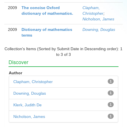
2009
The concise Oxford
Clapham,
dictionary of mathematics.
Christopher
;
Nicholson, James
2009
Dictionary of mathematics
Downing, Douglas
terms
Collection's Items (Sorted by Submit Date in Descending order): 1
to 3 of 3
Discover
Author
Clapham, Christopher
1
Downing, Douglas
1
Klerk, Judith De
1
Nicholson, James
1