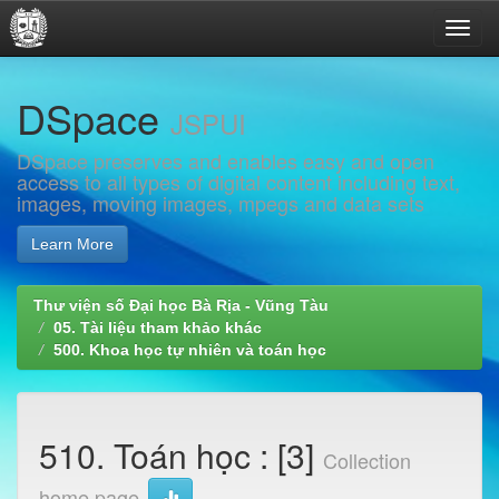
Skip
DSpace
navigation
JSPUI
DSpace preserves and enables easy and open
access to all types of digital content including text,
images, moving images, mpegs and data sets
Learn More
Thư viện số Đại học Bà Rịa - Vũng Tàu
05. Tài liệu tham khảo khác
500. Khoa học tự nhiên và toán học
510. Toán học : [3]
Collection
home page