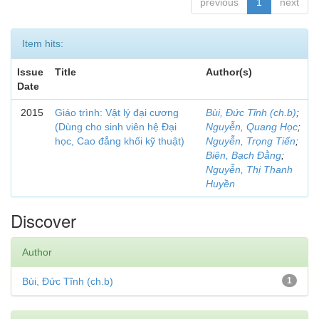
previous
1
next
Item hits:
Issue
Title
Author(s)
Date
2015
Giáo trình: Vật lý đại cương
Bùi, Đức Tĩnh (ch.b)
;
(Dùng cho sinh viên hệ Đại
Nguyễn, Quang Học
;
học, Cao đẳng khối kỹ thuật)
Nguyễn, Trọng Tiển
;
Biện, Bạch Đằng
;
Nguyễn, Thị Thanh
Huyền
Discover
Author
Bùi, Đức Tĩnh (ch.b)
1