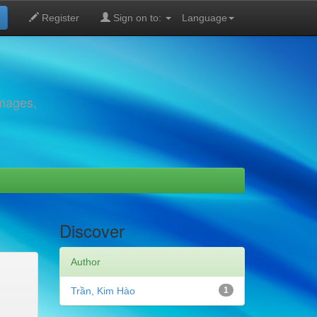
Register
Sign on to:
Language
images,
Discover
Author
Trần, Kim Hào
1