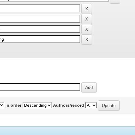
In order
Authors/record