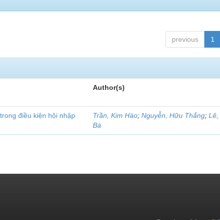
previous
1
Author(s)
rong điều kiện hội nhập
Trần, Kim Hào
;
Nguyễn, Hữu Thắng
;
Lê,
Bá