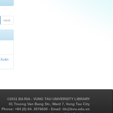
next
 Xuân
©2011 BA RIA - VUNG TAU UNIVERSITY LIBRARY
01 Truong Van Bang Str., Ward 7, Vung Tau City
Phone: +84 (0) 64. 3576630 - Email: lib@bvu.edu.vn