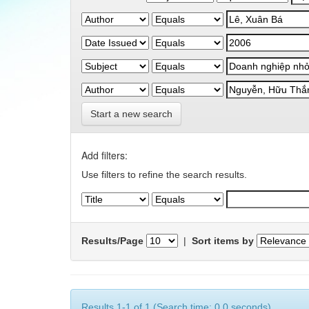
Start a new search
Add filters:
Use filters to refine the search results.
Results/Page
|
Sort items by
Results 1-1 of 1 (Search time: 0.0 seconds).