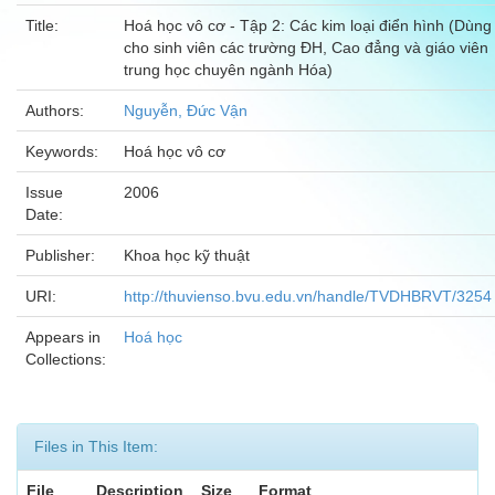
Title:
Hoá học vô cơ - Tập 2: Các kim loại điển hình (Dùng
cho sinh viên các trường ĐH, Cao đẳng và giáo viên
trung học chuyên ngành Hóa)
Authors:
Nguyễn, Đức Vận
Keywords:
Hoá học vô cơ
Issue
2006
Date:
Publisher:
Khoa học kỹ thuật
URI:
http://thuvienso.bvu.edu.vn/handle/TVDHBRVT/3254
Appears in
Hoá học
Collections:
Files in This Item:
File
Description
Size
Format