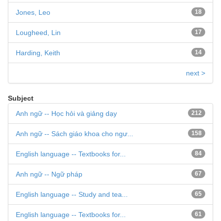
Jones, Leo
18
Lougheed, Lin
17
Harding, Keith
14
next >
Subject
Anh ngữ -- Học hỏi và giảng dạy
212
Anh ngữ -- Sách giáo khoa cho ngư...
158
English language -- Textbooks for...
84
Anh ngữ -- Ngữ pháp
67
English language -- Study and tea...
65
English language -- Textbooks for...
61