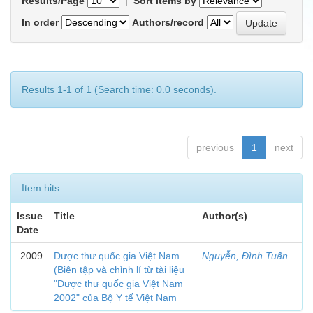
Results/Page
|
Sort items by
In order
Authors/record
Results 1-1 of 1 (Search time: 0.0 seconds).
previous
1
next
Item hits:
Issue
Title
Author(s)
Date
2009
Dược thư quốc gia Việt Nam
Nguyễn, Đình Tuấn
(Biên tập và chỉnh lí từ tài liệu
"Dược thư quốc gia Việt Nam
2002" của Bộ Y tế Việt Nam