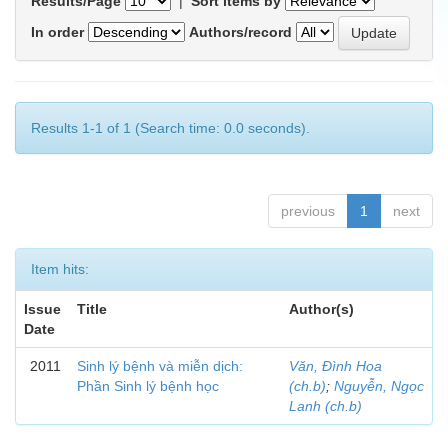
Results/Page
|
Sort items by
In order
Authors/record
Results 1-1 of 1 (Search time: 0.0 seconds).
previous
1
next
Item hits:
Issue
Title
Author(s)
Date
2011
Sinh lý bệnh và miễn dịch:
Văn, Đình Hoa
Phần Sinh lý bệnh học
(ch.b)
;
Nguyễn, Ngọc
Lanh (ch.b)