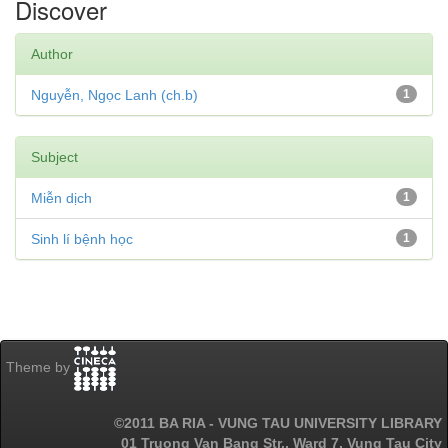
Discover
Author
Nguyễn, Ngọc Lanh (ch.b)
1
Subject
Miễn dịch
1
Sinh lí bệnh học
1
Theme by
©2011 BA RIA - VUNG TAU UNIVERSITY LIBRARY
01 Truong Van Bang Str., Ward 7, Vung Tau City