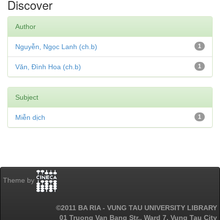
Discover
Author
Nguyễn, Ngọc Lanh (ch.b)
1
Văn, Đình Hoa (ch.b)
1
Subject
Miễn dịch
1
Theme by
©2011 BA RIA - VUNG TAU UNIVERSITY LIBRARY
01 Truong Van Bang Str., Ward 7, Vung Tau City