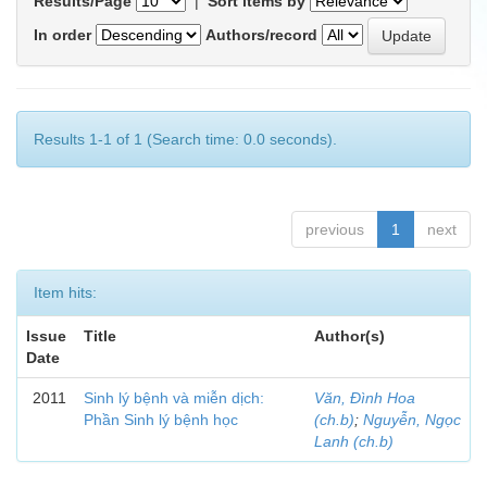
Results/Page
|
Sort items by
In order
Authors/record
Results 1-1 of 1 (Search time: 0.0 seconds).
previous
1
next
Item hits:
Issue
Title
Author(s)
Date
2011
Sinh lý bệnh và miễn dịch:
Văn, Đình Hoa
Phần Sinh lý bệnh học
(ch.b)
;
Nguyễn, Ngọc
Lanh (ch.b)