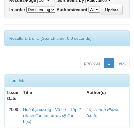
Results/Page
|
Sort items by
In order
Authors/record
Results 1-1 of 1 (Search time: 0.0 seconds).
previous
1
next
Item hits:
Issue
Title
Author(s)
Date
2009
Hoá đại cương - Vô cơ - Tập 2
Lê, Thành Phước
(Sách đào tạo dược sỹ đại
(ch.b)
học)