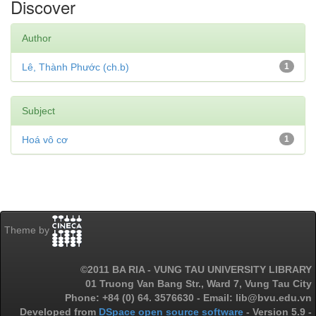
Discover
Author
Lê, Thành Phước (ch.b)
1
Subject
Hoá vô cơ
1
Theme by
©2011 BA RIA - VUNG TAU UNIVERSITY LIBRARY
01 Truong Van Bang Str., Ward 7, Vung Tau City
Phone: +84 (0) 64. 3576630 - Email: lib@bvu.edu.vn
Developed from
DSpace open source software
- Version 5.9 -