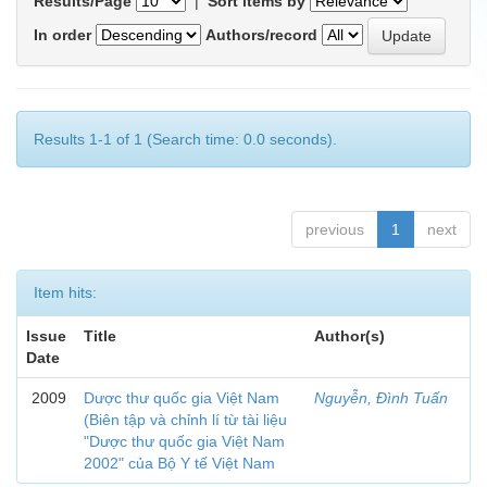
Results/Page
|
Sort items by
In order
Authors/record
Results 1-1 of 1 (Search time: 0.0 seconds).
previous
1
next
Item hits:
Issue
Title
Author(s)
Date
2009
Dược thư quốc gia Việt Nam
Nguyễn, Đình Tuấn
(Biên tập và chỉnh lí từ tài liệu
"Dược thư quốc gia Việt Nam
2002" của Bộ Y tế Việt Nam