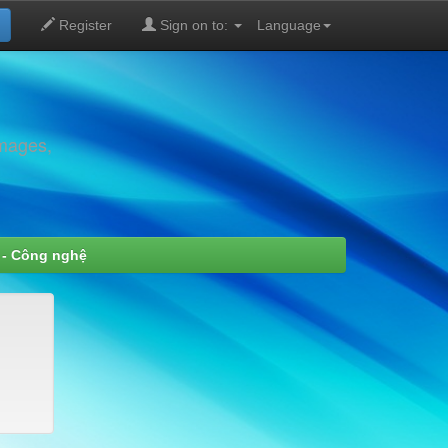
Register
Sign on to:
Language
images,
 - Công nghệ