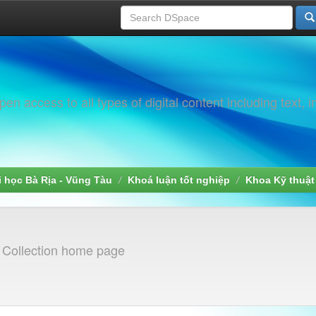
 access to all types of digital content including text, 
i học Bà Rịa - Vũng Tàu
Khoá luận tốt nghiệp
Khoa Kỹ thuật
]
Collection home page