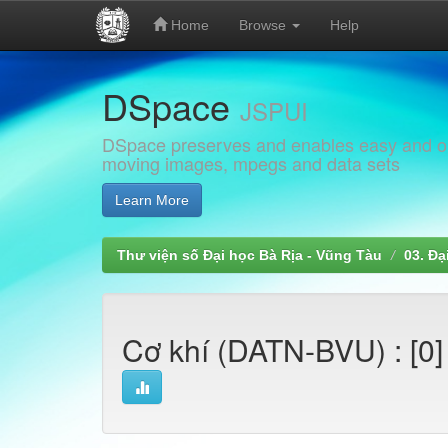
Home
Browse
Help
Skip
DSpace
navigation
JSPUI
DSpace preserves and enables easy and open
moving images, mpegs and data sets
Learn More
Thư viện số Đại học Bà Rịa - Vũng Tàu
03. Đạ
Cơ khí (DATN-BVU) : [0