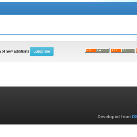
on of new additions
Developed from
DS