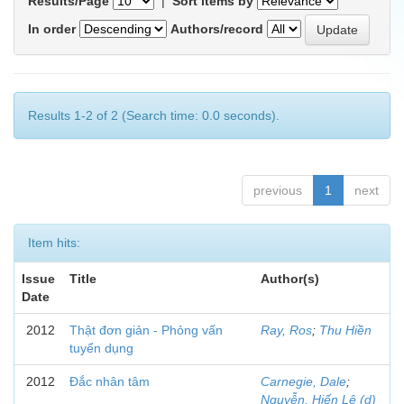
Results/Page
|
Sort items by
In order
Authors/record
Results 1-2 of 2 (Search time: 0.0 seconds).
previous
1
next
Item hits:
Issue
Title
Author(s)
Date
2012
Thật đơn giản - Phỏng vấn
Ray, Ros
;
Thu Hiền
tuyển dụng
2012
Đắc nhân tâm
Carnegie, Dale
;
Nguyễn, Hiến Lê (d)