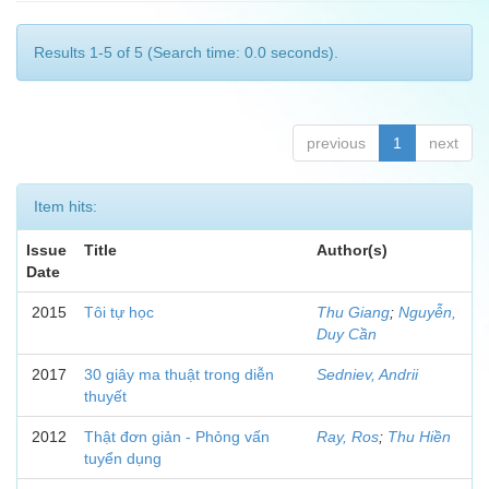
Results 1-5 of 5 (Search time: 0.0 seconds).
previous
1
next
Item hits:
Issue
Title
Author(s)
Date
2015
Tôi tự học
Thu Giang
;
Nguyễn,
Duy Cần
2017
30 giây ma thuật trong diễn
Sedniev, Andrii
thuyết
2012
Thật đơn giản - Phỏng vấn
Ray, Ros
;
Thu Hiền
tuyển dụng