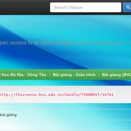
 access to all types of digital content including text, 
i học Bà Rịa - Vũng Tàu
Bài giảng - Giáo trình
Bài giảng (BV
http://thuvienso.bvu.edu.vn/handle/TVDHBRVT/16761
bài giảng