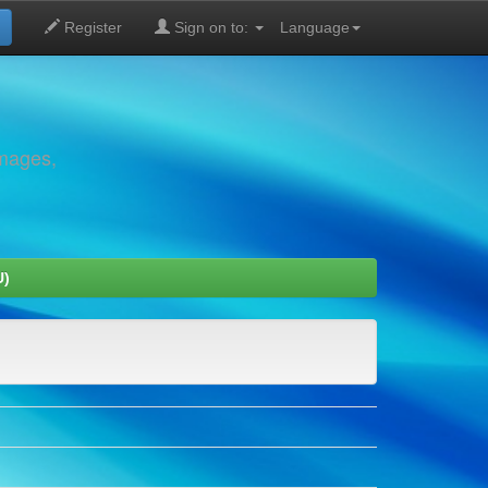
Register
Sign on to:
Language
images,
U)