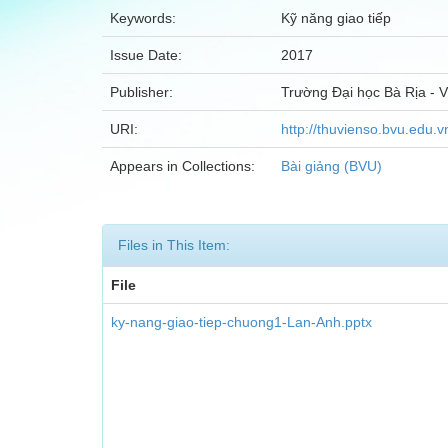
Keywords:
Kỹ năng giao tiếp
Issue Date:
2017
Publisher:
Trường Đại học Bà Rịa - 
URI:
http://thuvienso.bvu.ed
Appears in Collections:
Bài giảng (BVU)
Files in This Item:
File
ky-nang-giao-tiep-chuong1-Lan-Anh.pptx