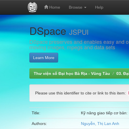
Home
Browse
Help
Skip
DSpace
navigation
JSPUI
DSpace preserves and enables easy and open
moving images, mpegs and data sets
Learn More
Thư viện số Đại học Bà Rịa - Vũng Tàu
03. Đạ
Please use this identifier to cite or link to this item:
Title:
Kỹ năng giao tiếp cơ bản: 
Authors:
Nguyễn, Thị Lan Anh