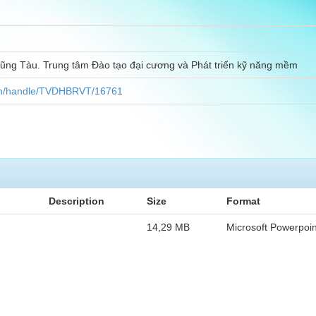
Vũng Tàu. Trung tâm Đào tạo đại cương và Phát triển kỹ năng mềm
u.vn/handle/TVDHBRVT/16761
Description
Size
Format
14,29 MB
Microsoft Powerpoi