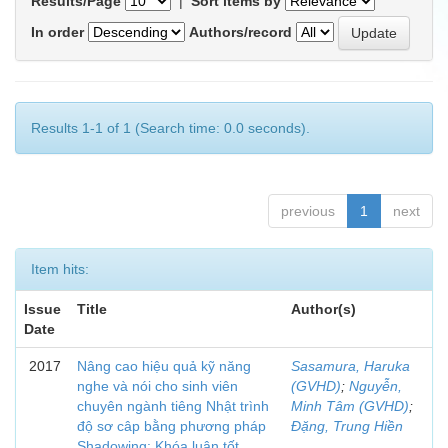
Results/Page
|
Sort items by
In order
Authors/record
Results 1-1 of 1 (Search time: 0.0 seconds).
previous
1
next
Item hits:
Issue
Title
Author(s)
Date
2017
Nâng cao hiệu quả kỹ năng
Sasamura, Haruka
nghe và nói cho sinh viên
(GVHD)
;
Nguyễn,
chuyên ngành tiêng Nhật trình
Minh Tâm (GVHD)
;
độ sơ câp bằng phương pháp
Đặng, Trung Hiền
Shadowing: Khóa luận tốt