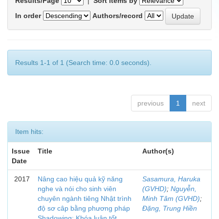
Results/Page
|
Sort items by
In order
Authors/record
Results 1-1 of 1 (Search time: 0.0 seconds).
previous
1
next
Item hits:
Issue
Title
Author(s)
Date
2017
Nâng cao hiệu quả kỹ năng
Sasamura, Haruka
nghe và nói cho sinh viên
(GVHD)
;
Nguyễn,
chuyên ngành tiêng Nhật trình
Minh Tâm (GVHD)
;
độ sơ câp bằng phương pháp
Đặng, Trung Hiền
Shadowing: Khóa luận tốt