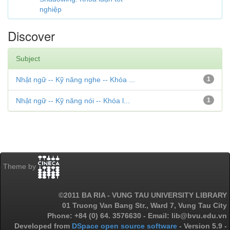
nghiệp
Discover
Subject
Nhật ngữ -- Kỹ năng nghe -- Khóa ...
1
Nhật ngữ -- Kỹ năng nói -- Khóa l...
1
Theme by
©2011 BA RIA - VUNG TAU UNIVERSITY LIBRARY
01 Truong Van Bang Str., Ward 7, Vung Tau City
Phone: +84 (0) 64. 3576630 - Email: lib@bvu.edu.vn
Developed from
DSpace open source software
- Version 5.9 -