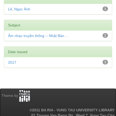
Lê, Ngọc Ánh
1
Subject
Âm nhạc truyền thống -- Nhật Bản ...
1
Date issued
2017
1
Theme by
©2011 BA RIA - VUNG TAU UNIVERSITY LIBRARY
01 Truong Van Bang Str., Ward 7, Vung Tau City