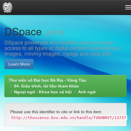
Skip
DSpace
navigation
JSPUI
DSpace preserves and enables easy and open
access to all types of digital content including text,
images, moving images, mpegs and data sets
Learn More
Thư viện số Đại học Bà Rịa - Vũng Tàu
04. Giáo trình, tài liệu tham khảo
Ngoại ngữ - Khoa học xã hội
Anh ngữ
Please use this identifier to cite or link to this item:
http://thuvienso.bvu.edu.vn/handle/TVDHBRVT/13737