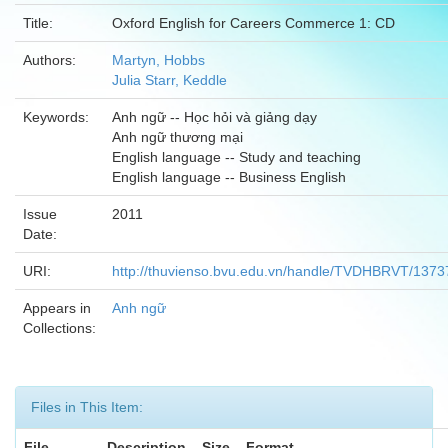
Title:
Oxford English for Careers Commerce 1: CD
Authors:
Martyn, Hobbs
Julia Starr, Keddle
Keywords:
Anh ngữ -- Học hỏi và giảng dạy
Anh ngữ thương mại
English language -- Study and teaching
English language -- Business English
Issue
2011
Date:
URI:
http://thuvienso.bvu.edu.vn/handle/TVDHBRVT/1373
Appears in
Anh ngữ
Collections:
Files in This Item:
File
Description
Size
Format