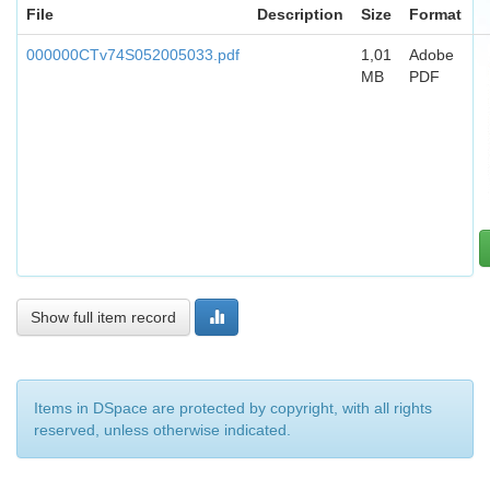
File
Description
Size
Format
000000CTv74S052005033.pdf
1,01
Adobe
MB
PDF
Show full item record
Items in DSpace are protected by copyright, with all rights
reserved, unless otherwise indicated.