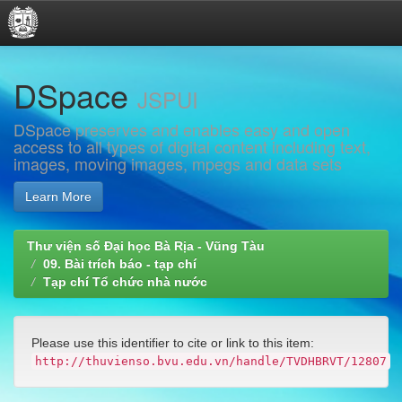
Skip
DSpace
navigation
JSPUI
DSpace preserves and enables easy and open
access to all types of digital content including text,
images, moving images, mpegs and data sets
Learn More
Thư viện số Đại học Bà Rịa - Vũng Tàu
09. Bài trích báo - tạp chí
Tạp chí Tổ chức nhà nước
Please use this identifier to cite or link to this item:
http://thuvienso.bvu.edu.vn/handle/TVDHBRVT/12807