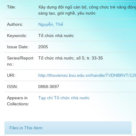
Title:
Xây dựng đội ngũ cán bộ, công chức trẻ năng độn
sáng tạo, giỏi nghề, yêu nước
Authors:
Nguyễn, Thế
Keywords:
Tổ chức nhà nước
Issue Date:
2005
Series/Report
Tổ chức nhà nước, số 5; tr. 33-35
no.:
URI:
http://thuvienso.bvu.edu.vn/handle/TVDHBRVT/12
ISSN:
0868-3697
Appears in
Tạp chí Tổ chức nhà nước
Collections:
Files in This Item: