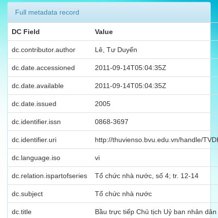
Full metadata record
DC Field
Value
dc.contributor.author
Lê, Tư Duyến
dc.date.accessioned
2011-09-14T05:04:35Z
dc.date.available
2011-09-14T05:04:35Z
dc.date.issued
2005
dc.identifier.issn
0868-3697
dc.identifier.uri
http://thuvienso.bvu.edu.vn/handle/T
dc.language.iso
vi
dc.relation.ispartofseries
Tổ chức nhà nước, số 4; tr. 12-14
dc.subject
Tổ chức nhà nước
dc.title
Bầu trực tiếp Chủ tịch Uỷ ban nhân dân