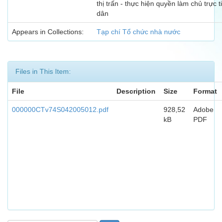
thị trấn - thực hiện quyền làm chủ trực 
dân
Appears in Collections:
Tạp chí Tổ chức nhà nước
Files in This Item:
File
Description
Size
Format
000000CTv74S042005012.pdf
928,52
Adobe
kB
PDF