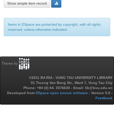
Show simple item record
Items in DSpace are protected by copyright, with all rights
reserved, unless otherwise indicated.
Theme by
©2011 BA RIA - VUNG TAU UNIVERSITY LIBRARY
01 Truong Van Bang Str., Ward 7, Vung Tau City
Phone: +84 (0) 64. 3576630 - Email: lib@bvu.edu.vn
Developed from
DSpace open source software
- Version 5.9 -
Feedback