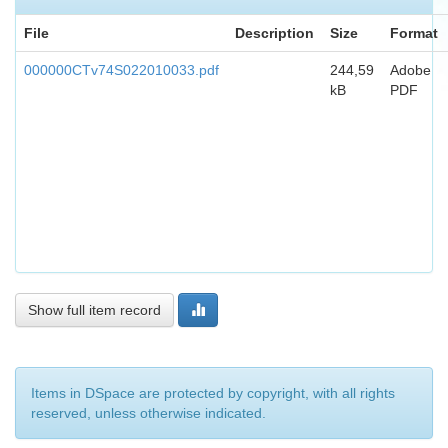
File
Description
Size
Format
000000CTv74S022010033.pdf
244,59
Adobe
kB
PDF
Show full item record
Items in DSpace are protected by copyright, with all rights
reserved, unless otherwise indicated.