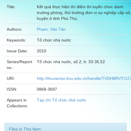
Title:
Kết quả thực hiện thí điểm thi tuyển chức danh
trưởng phòng, thủ trưởng đơn vị sự nghiệp cấp sở
huyện ở tỉnh Phú Thọ.
Authors:
Phạm, Văn Tân
Keywords:
Tổ chức nhà nước
Issue Date:
2010
Series/Report
Tổ chức nhà nước, số 2; tr. 33-35,52
no.:
URI:
http://thuvienso.bvu.edu.vn/handle/TVDHBRVT/12
ISSN:
0868-3697
Appears in
Tạp chí Tổ chức nhà nước
Collections:
Files in This Item: