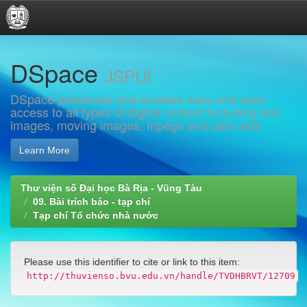
Skip
DSpace
navigation
JSPUI
DSpace preserves and enables easy and open
access to all types of digital content including text,
images, moving images, mpegs and data sets
Learn More
Thư viện số Đại học Bà Rịa - Vũng Tàu
09. Bài trích báo - tạp chí
Tạp chí Tổ chức nhà nước
Please use this identifier to cite or link to this item:
http://thuvienso.bvu.edu.vn/handle/TVDHBRVT/12709