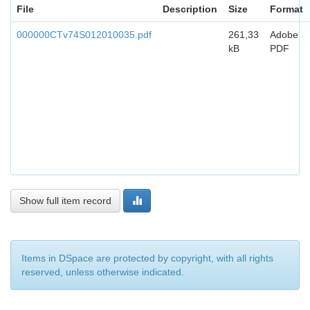
File
Description
Size
Format
000000CTv74S012010035.pdf
261,33
Adobe
kB
PDF
Show full item record
Items in DSpace are protected by copyright, with all rights
reserved, unless otherwise indicated.