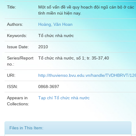
Title:
Một số vấn đề về quy hoạch đội ngũ cán bộ ở các
tỉnh miền núi hiện nay.
Authors:
Hoàng, Văn Hoan
Keywords:
Tổ chức nhà nước
Issue Date:
2010
Series/Report
Tổ chức nhà nước, số 1; tr. 35-37,40
no.:
URI:
http://thuvienso.bvu.edu.vn/handle/TVDHBRVT/12
ISSN:
0868-3697
Appears in
Tạp chí Tổ chức nhà nước
Collections:
Files in This Item: