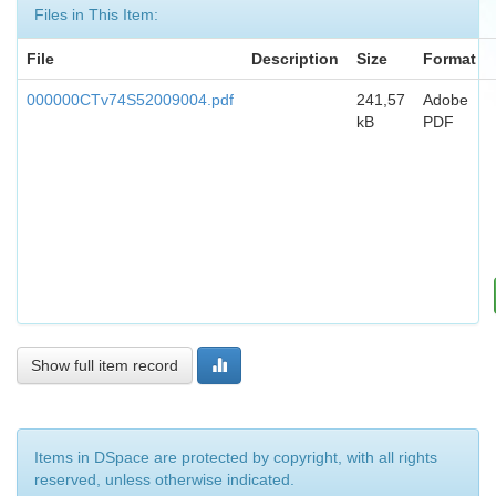
Files in This Item:
File
Description
Size
Format
000000CTv74S52009004.pdf
241,57
Adobe
kB
PDF
Show full item record
Items in DSpace are protected by copyright, with all rights
reserved, unless otherwise indicated.