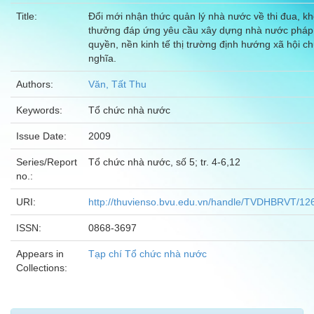
Title:
Đổi mới nhận thức quản lý nhà nước về thi đua, k
thưởng đáp ứng yêu cầu xây dựng nhà nước pháp
quyền, nền kinh tế thị trường định hướng xã hội c
nghĩa.
Authors:
Văn, Tất Thu
Keywords:
Tổ chức nhà nước
Issue Date:
2009
Series/Report
Tổ chức nhà nước, số 5; tr. 4-6,12
no.:
URI:
http://thuvienso.bvu.edu.vn/handle/TVDHBRVT/12
ISSN:
0868-3697
Appears in
Tạp chí Tổ chức nhà nước
Collections: