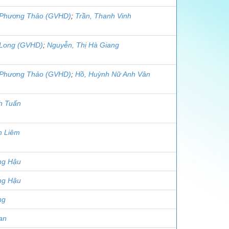
 Phương Thảo (GVHD)
;
Trần, Thanh Vinh
 Long (GVHD)
;
Nguyễn, Thị Hà Giang
 Phương Thảo (GVHD)
;
Hồ, Huỳnh Nữ Anh Vân
h Tuấn
h Liêm
ng Hậu
ng Hậu
ng
an