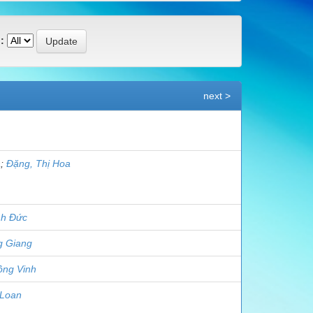
:
next >
à
;
Đặng, Thị Hoa
nh Đức
g Giang
ồng Vinh
 Loan