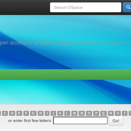
 access to all types of digital content including text, 
C
D
E
F
G
H
I
J
K
L
M
N
O
P
Q
R
S
T
or enter first few letters: