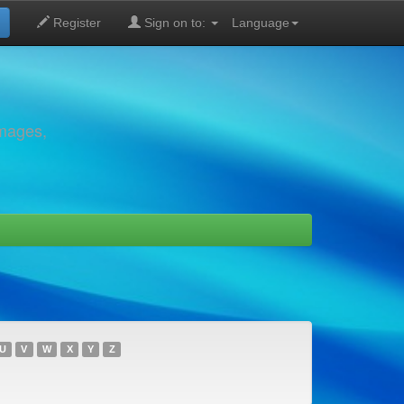
Register
Sign on to:
Language
images,
U
V
W
X
Y
Z