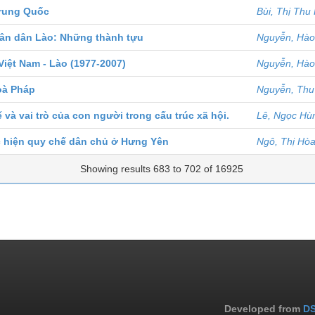
Trung Quốc
Bùi, Thị Thu
ân dân Lào: Những thành tựu
Nguyễn, Hà
iệt Nam - Lào (1977-2007)
Nguyễn, Hà
oà Pháp
Nguyễn, Th
ế và vai trò của con người trong cấu trúc xã hội.
Lê, Ngọc Hù
c hiện quy chế dân chủ ở Hưng Yên
Ngô, Thị Hò
Showing results 683 to 702 of 16925
Developed from
DS