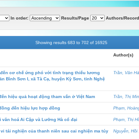
In order:
Results/Page
Authors/Record
Showing results 683 to 702 of 16925
Author(s)
đến cơ chế ứng phó với tình trạng thiếu lương
Trần, Văn H
n Bình Sơn I, xã Tà Cạ, huyện Kỳ Sơn, tỉnh Nghệ
đến hiệu quả hoạt động tham vấn ở Việt Nam
Trần, Thị Mi
đồng đến hiệu lực hợp đồng
Phạm, Hoàn
i văn hoá Ai Cập và Lưỡng Hà cổ đại
Phạm, Thị H
vi tái nghiện của thanh niên sau cai nghiện ma túy
Nguyễn, Hồi