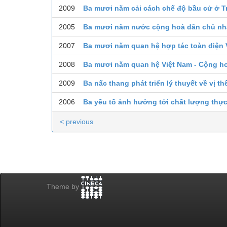
2009
Ba mươi năm cải cách chế độ bầu cử ở 
2005
Ba mươi năm nước cộng hoà dân chủ nh
2007
Ba mươi năm quan hệ hợp tác toàn diện V
2008
Ba mươi năm quan hệ Việt Nam - Cộng h
2009
Ba nấc thang phát triển lý thuyết về vị th
2006
Ba yếu tố ảnh hưởng tới chất lượng thự
< previous
Theme by