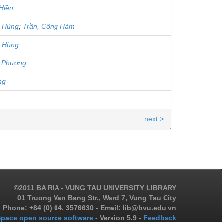
 Hiền
o Hùng
;
Trần, Công Hàm
o Hùng
u Phương
ng
a
next >
©2011 BA RIA - VUNG TAU UNIVERSITY LIBRARY
01 Truong Van Bang Str., Ward 7, Vung Tau City
Phone: +84 (0) 64. 3576630 - Email: lib@bvu.edu.vn
pace open source software
- Version 5.9 -
Feedback