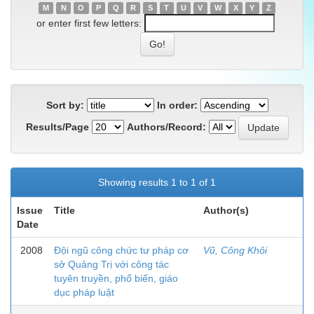
M
N
O
P
Q
R
S
T
U
V
W
X
Y
Z
or enter first few letters:
Sort by:
In order:
Results/Page
Authors/Record:
Showing results 1 to 1 of 1
Issue
Title
Author(s)
Date
2008
Đội ngũ công chức tư pháp cơ
Vũ, Công Khôi
sở Quảng Trị với công tác
tuyên truyền, phổ biến, giáo
dục pháp luật