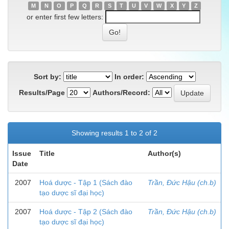
M
N
O
P
Q
R
S
T
U
V
W
X
Y
Z
or enter first few letters:
Sort by:
In order:
Results/Page
Authors/Record:
Showing results 1 to 2 of 2
Issue
Title
Author(s)
Date
2007
Hoá dược - Tập 1 (Sách đào
Trần, Đức Hậu (ch.b)
tạo dược sĩ đại học)
2007
Hoá dược - Tập 2 (Sách đào
Trần, Đức Hậu (ch.b)
tạo dược sĩ đại học)