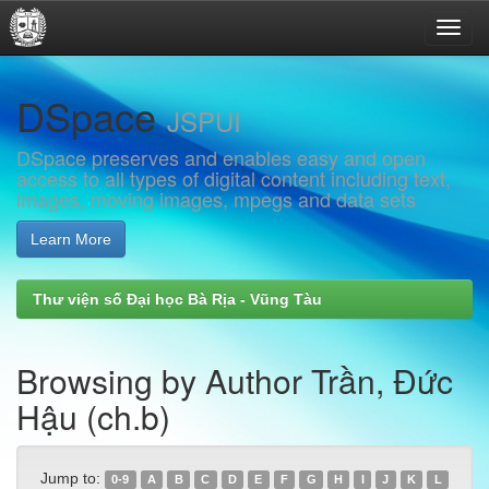
Skip
DSpace
navigation
JSPUI
DSpace preserves and enables easy and open
access to all types of digital content including text,
images, moving images, mpegs and data sets
Learn More
Thư viện số Đại học Bà Rịa - Vũng Tàu
Browsing by Author Trần, Đức
Hậu (ch.b)
Jump to:
0-9
A
B
C
D
E
F
G
H
I
J
K
L