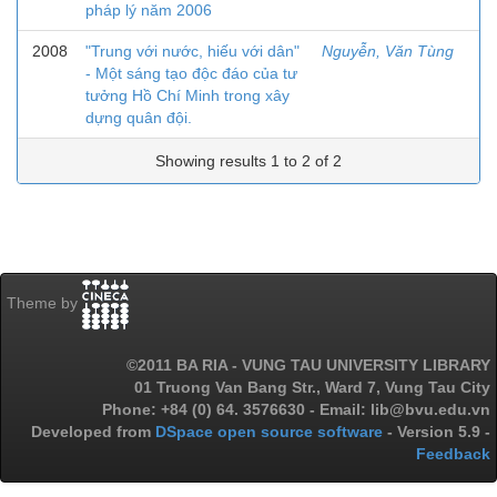
pháp lý năm 2006
2008
"Trung với nước, hiếu với dân"
Nguyễn, Văn Tùng
- Một sáng tạo độc đáo của tư
tưởng Hồ Chí Minh trong xây
dựng quân đội.
Showing results 1 to 2 of 2
Theme by
©2011 BA RIA - VUNG TAU UNIVERSITY LIBRARY
01 Truong Van Bang Str., Ward 7, Vung Tau City
Phone: +84 (0) 64. 3576630 - Email: lib@bvu.edu.vn
Developed from
DSpace open source software
- Version 5.9 -
Feedback