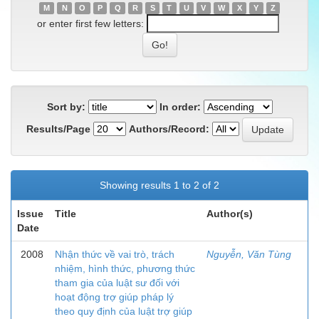
M
N
O
P
Q
R
S
T
U
V
W
X
Y
Z
or enter first few letters:
Sort by:
In order:
Results/Page
Authors/Record:
Showing results 1 to 2 of 2
Issue
Title
Author(s)
Date
2008
Nhận thức về vai trò, trách
Nguyễn, Văn Tùng
nhiệm, hình thức, phương thức
tham gia của luật sư đối với
hoạt động trợ giúp pháp lý
theo quy định của luật trợ giúp