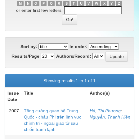
M
N
O
P
Q
R
S
T
U
V
W
X
Y
Z
or enter first few letters:
Sort by:
In order:
Results/Page
Authors/Record:
Showing results 1 to 1 of 1
Issue
Title
Author(s)
Date
2007
Tăng cường quan hệ Trung
Hà, Thị Phượng
;
Quốc - châu Phi trên lĩnh vực
Nguyễn, Thanh Hiền
chính trị - ngoại giao từ sau
chiến tranh lạnh