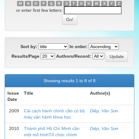
M
N
O
P
Q
R
S
T
U
V
W
X
Y
Z
or enter first few letters:
Sort by:
In order:
Results/Page
Authors/Record:
Showing results 1 to 8 of 8
Issue
Title
Author(s)
Date
2009
Cải cách hành chính cần có bộ
Diệp, Văn Sơn
máy vận hành khoa học.
2010
Thành phố Hồ Chí Minh cần
Diệp, Văn Sơn
một mô hìnhTổ chức chính