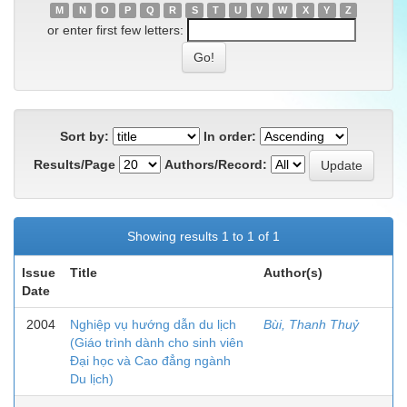
M
N
O
P
Q
R
S
T
U
V
W
X
Y
Z
or enter first few letters:
Sort by:
In order:
Results/Page
Authors/Record:
Showing results 1 to 1 of 1
Issue
Title
Author(s)
Date
2004
Nghiệp vụ hướng dẫn du lịch
Bùi, Thanh Thuỷ
(Giáo trình dành cho sinh viên
Đại học và Cao đẳng ngành
Du lịch)