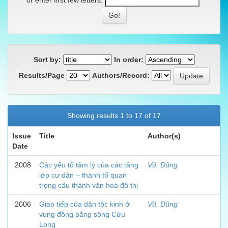
or enter first few letters:
Sort by:
In order:
Results/Page
Authors/Record:
Showing results 1 to 17 of 17
Issue
Title
Author(s)
Date
2008
Các yếu tố tâm lý của các tầng
Vũ, Dũng
lớp cư dân – thành tố quan
trọng cấu thành văn hoá đô thị
2006
Giao tiếp của dân tộc kinh ở
Vũ, Dũng
vùng đồng bằng sông Cửu
Long