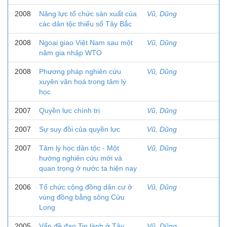
2008
Năng lực tổ chức sản xuất của
Vũ, Dũng
các dân tộc thiểu số Tây Bắc
2008
Ngoại giao Việt Nam sau một
Vũ, Dũng
năm gia nhập WTO
2008
Phương pháp nghiên cứu
Vũ, Dũng
xuyên văn hoá trong tâm lý
học
2007
Quyền lực chính trị
Vũ, Dũng
2007
Sự suy đồi của quyền lực
Vũ, Dũng
2007
Tâm lý học dân tộc - Một
Vũ, Dũng
hướng nghiên cứu mới và
quan trọng ở nước ta hiện nay
2006
Tổ chức cộng đồng dân cư ở
Vũ, Dũng
vùng đồng bằng sông Cửu
Long
2005
Vấn đề đạo Tin lành ở Tây
Vũ, Dũng