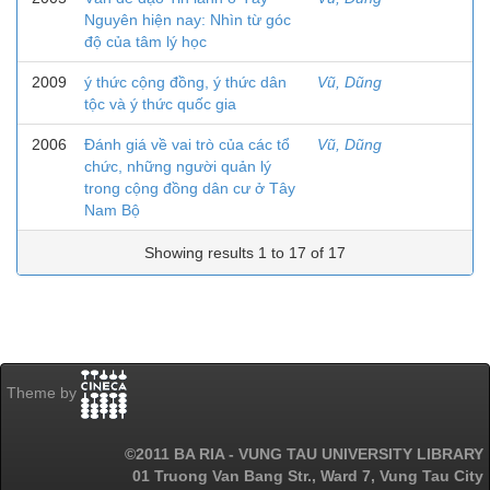
Nguyên hiện nay: Nhìn từ góc
độ của tâm lý học
2009
ý thức cộng đồng, ý thức dân
Vũ, Dũng
tộc và ý thức quốc gia
2006
Đánh giá về vai trò của các tổ
Vũ, Dũng
chức, những người quản lý
trong cộng đồng dân cư ở Tây
Nam Bộ
Showing results 1 to 17 of 17
Theme by
©2011 BA RIA - VUNG TAU UNIVERSITY LIBRARY
01 Truong Van Bang Str., Ward 7, Vung Tau City