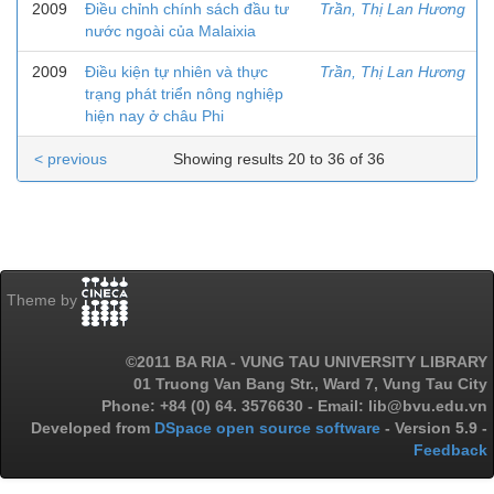
2009
Điều chỉnh chính sách đầu tư
Trần, Thị Lan Hương
nước ngoài của Malaixia
2009
Điều kiện tự nhiên và thực
Trần, Thị Lan Hương
trạng phát triển nông nghiệp
hiện nay ở châu Phi
< previous
Showing results 20 to 36 of 36
Theme by
©2011 BA RIA - VUNG TAU UNIVERSITY LIBRARY
01 Truong Van Bang Str., Ward 7, Vung Tau City
Phone: +84 (0) 64. 3576630 - Email: lib@bvu.edu.vn
Developed from
DSpace open source software
- Version 5.9 -
Feedback