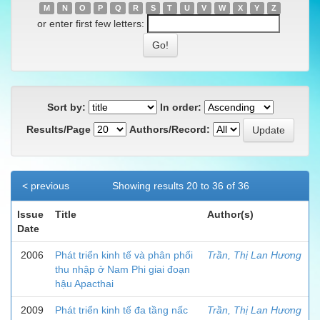
M
N
O
P
Q
R
S
T
U
V
W
X
Y
Z
or enter first few letters:
Sort by:
In order:
Results/Page
Authors/Record:
< previous
Showing results 20 to 36 of 36
Issue
Title
Author(s)
Date
2006
Phát triển kinh tế và phân phối
Trần, Thị Lan Hương
thu nhập ở Nam Phi giai đoạn
hậu Apacthai
2009
Phát triển kinh tế đa tầng nấc
Trần, Thị Lan Hương