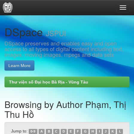
Skip
DSpace
navigation
JSPUI
DSpace preserves and enables easy and open
access to all types of digital content including text,
images, moving images, mpegs and data sets
Learn More
Thư viện số Đại học Bà Rịa - Vũng Tàu
Browsing by Author Phạm, Thị
Thu Hồ
Jump to:
0-9
A
B
C
D
E
F
G
H
I
J
K
L