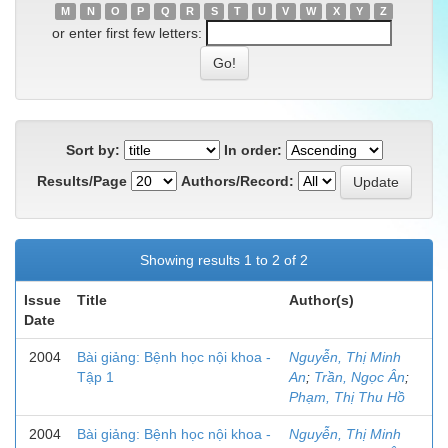
M
N
O
P
Q
R
S
T
U
V
W
X
Y
Z
or enter first few letters:
Sort by:
In order:
Results/Page
Authors/Record:
Showing results 1 to 2 of 2
Issue
Title
Author(s)
Date
2004
Bài giảng: Bệnh học nội khoa -
Nguyễn, Thị Minh
Tập 1
An
;
Trần, Ngọc Ân
;
Phạm, Thị Thu Hồ
2004
Bài giảng: Bệnh học nội khoa -
Nguyễn, Thị Minh