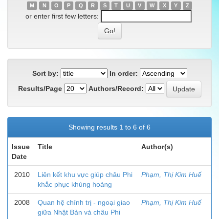
M
N
O
P
Q
R
S
T
U
V
W
X
Y
Z
or enter first few letters:
Sort by:
In order:
Results/Page
Authors/Record:
Showing results 1 to 6 of 6
Issue
Title
Author(s)
Date
2010
Liên kết khu vực giúp châu Phi
Phạm, Thị Kim Huế
khắc phục khủng hoảng
2008
Quan hệ chính trị - ngoại giao
Phạm, Thị Kim Huế
giữa Nhật Bản và châu Phi