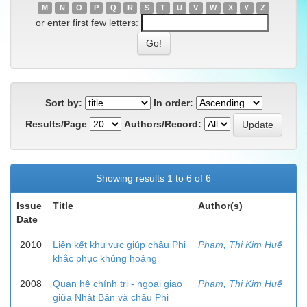
M
N
O
P
Q
R
S
T
U
V
W
X
Y
Z
or enter first few letters:
Sort by:
In order:
Results/Page
Authors/Record:
Showing results 1 to 6 of 6
Issue
Title
Author(s)
Date
2010
Liên kết khu vực giúp châu Phi
Phạm, Thị Kim Huế
khắc phục khủng hoảng
2008
Quan hệ chính trị - ngoại giao
Phạm, Thị Kim Huế
giữa Nhật Bản và châu Phi