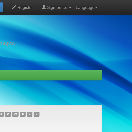
Register
Sign on to:
Language
images,
U
V
W
X
Y
Z