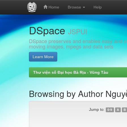
Home
Browse
Help
Skip
DSpace
navigation
JSPUI
DSpace preserves and enables easy and open
moving images, mpegs and data sets
Learn More
Thư viện số Đại học Bà Rịa - Vũng Tàu
Browsing by Author Nguy
Jump to:
0-9
A
B